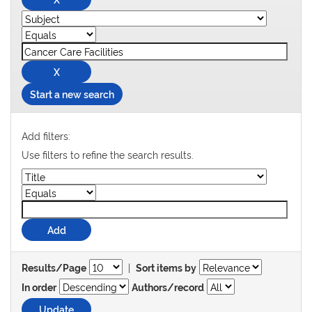
Start a new search
Add filters:
Use filters to refine the search results.
|
Results/Page
Sort items by
In order
Authors/record