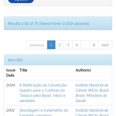
Results 1-10 of 75 (Search time: 0.002 seconds).
previous
1
2
3
4
...
8
next
Item hits:
Issue
Title
Author(s)
Date
2004
A Ratificação da Convenção-
Instituto Nacional de
Quadro para o Controle do
Câncer (INCA), Brasil
;
Tabaco pelo Brasil: mitos e
Brasil. Ministério da
verdades
Saúde
2001
Abordagem e tratamento do
Instituto Nacional de
fumante: consenso
Câncer (INCA), Brasil
;