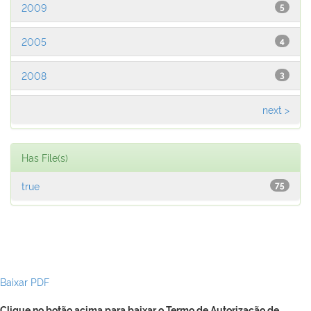
2009
5
2005
4
2008
3
next >
Has File(s)
true
75
Baixar PDF
Clique no botão acima para baixar o Termo de Autorização de