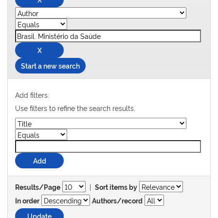
Start a new search
Add filters:
Use filters to refine the search results.
|
Results/Page
Sort items by
In order
Authors/record