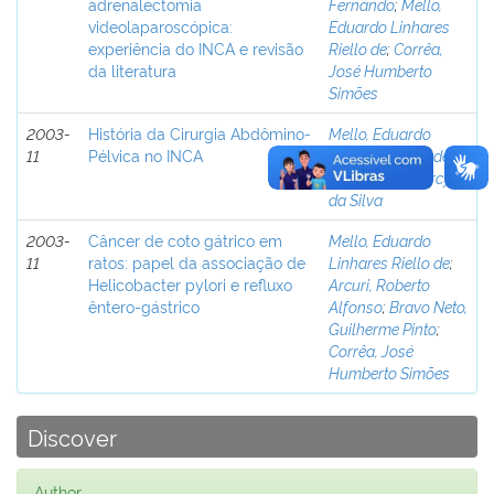
adrenalectomia
Fernando
;
Mello,
videolaparoscópica:
Eduardo Linhares
experiência do INCA e revisão
Riello de
;
Corrêa,
da literatura
José Humberto
Simões
2003-
História da Cirurgia Abdômino-
Mello, Eduardo
11
Pélvica no INCA
Linhares Riello de
;
Guimarães, Darcy
da Silva
2003-
Câncer de coto gátrico em
Mello, Eduardo
11
ratos: papel da associação de
Linhares Riello de
;
Helicobacter pylori e refluxo
Arcuri, Roberto
êntero-gástrico
Alfonso
;
Bravo Neto,
Guilherme Pinto
;
Corrêa, José
Humberto Simões
Discover
Author