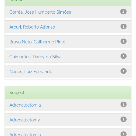
Corrêa, José Humberto Simões
2
Arcuri, Roberto Alfonso
1
Bravo Neto, Guilherme Pinto
1
Guimarães, Darcy da Silva
1
Nunes, Luiz Fernando
1
Subject
Adrenalectomia
1
Adrenalectomy
1
Adrenalectomía
1