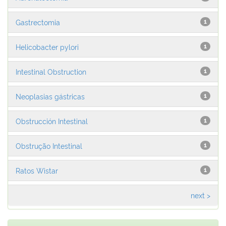
Gastrectomia
1
Helicobacter pylori
1
Intestinal Obstruction
1
Neoplasias gástricas
1
Obstrucción Intestinal
1
Obstrução Intestinal
1
Ratos Wistar
1
next >