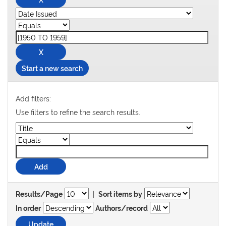
Start a new search
Add filters:
Use filters to refine the search results.
|
Results/Page
Sort items by
In order
Authors/record