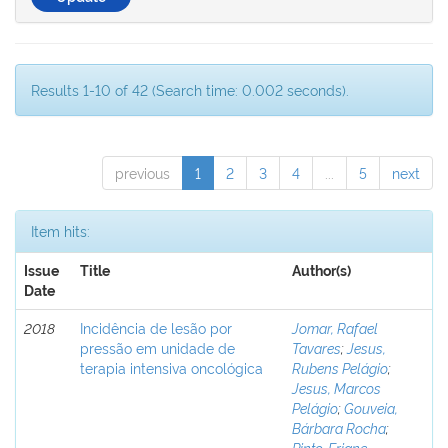
Results 1-10 of 42 (Search time: 0.002 seconds).
previous
1
2
3
4
...
5
next
Item hits:
Issue
Title
Author(s)
Date
2018
Incidência de lesão por
Jomar, Rafael
pressão em unidade de
Tavares
;
Jesus,
terapia intensiva oncológica
Rubens Pelágio
;
Jesus, Marcos
Pelágio
;
Gouveia,
Bárbara Rocha
;
Pinto, Eriane