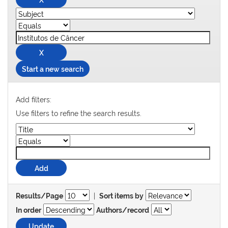
Start a new search
Add filters:
Use filters to refine the search results.
|
Results/Page
Sort items by
In order
Authors/record