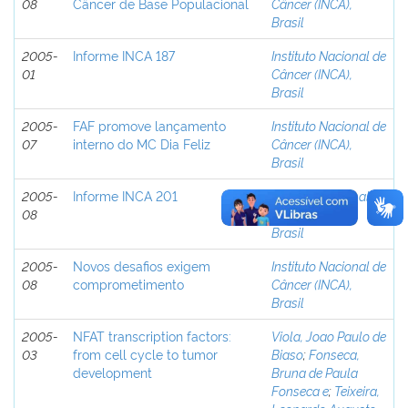
08
Câncer de Base Populacional
Câncer (INCA),
Brasil
2005-
Informe INCA 187
Instituto Nacional de
01
Câncer (INCA),
Brasil
2005-
FAF promove lançamento
Instituto Nacional de
07
interno do MC Dia Feliz
Câncer (INCA),
Brasil
2005-
Informe INCA 201
Instituto Nacional de
08
Câncer (INCA),
Brasil
2005-
Novos desafios exigem
Instituto Nacional de
08
comprometimento
Câncer (INCA),
Brasil
2005-
NFAT transcription factors:
Viola, Joao Paulo de
03
from cell cycle to tumor
Biaso
;
Fonseca,
development
Bruna de Paula
Fonseca e
;
Teixeira,