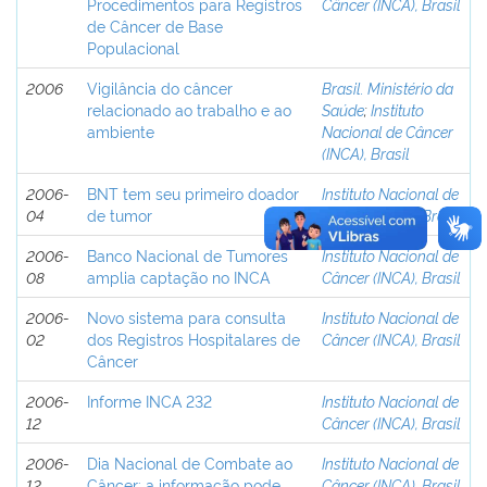
Procedimentos para Registros
Câncer (INCA), Brasil
de Câncer de Base
Populacional
2006
Vigilância do câncer
Brasil. Ministério da
relacionado ao trabalho e ao
Saúde
;
Instituto
ambiente
Nacional de Câncer
(INCA), Brasil
2006-
BNT tem seu primeiro doador
Instituto Nacional de
04
de tumor
Câncer (INCA), Brasil
2006-
Banco Nacional de Tumores
Instituto Nacional de
08
amplia captação no INCA
Câncer (INCA), Brasil
2006-
Novo sistema para consulta
Instituto Nacional de
02
dos Registros Hospitalares de
Câncer (INCA), Brasil
Câncer
2006-
Informe INCA 232
Instituto Nacional de
12
Câncer (INCA), Brasil
2006-
Dia Nacional de Combate ao
Instituto Nacional de
12
Câncer: a informação pode
Câncer (INCA), Brasil