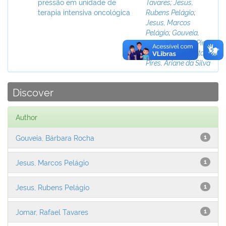
pressão em unidade de
Tavares
;
Jesus,
terapia intensiva oncológica
Rubens Pelágio
;
Jesus, Marcos
Pelágio
;
Gouveia,
Bárbara Rocha
;
Pinto,
Eriane Nascimento
;
Pires, Ariane da Silva
Discover
Author
Gouveia, Bárbara Rocha
1
Jesus, Marcos Pelágio
1
Jesus, Rubens Pelágio
1
Jomar, Rafael Tavares
1