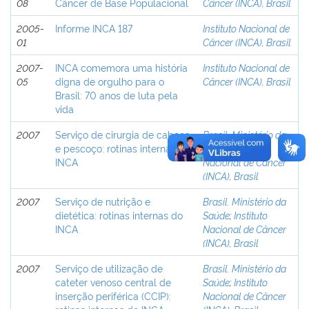
08
Câncer de Base Populacional
Câncer (INCA), Brasil
2005-
Informe INCA 187
Instituto Nacional de
01
Câncer (INCA), Brasil
2007-
INCA comemora uma história
Instituto Nacional de
05
digna de orgulho para o
Câncer (INCA), Brasil
Brasil: 70 anos de luta pela
vida
2007
Serviço de cirurgia de cabeça
Brasil. Ministério da
e pescoço: rotinas internas do
Saúde
;
Instituto
INCA
Nacional de Câncer
(INCA), Brasil
2007
Serviço de nutrição e
Brasil. Ministério da
dietética: rotinas internas do
Saúde
;
Instituto
INCA
Nacional de Câncer
(INCA), Brasil
2007
Serviço de utilização de
Brasil. Ministério da
cateter venoso central de
Saúde
;
Instituto
inserção periférica (CCIP):
Nacional de Câncer