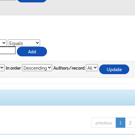
In order
Authors/record
previous
1
2