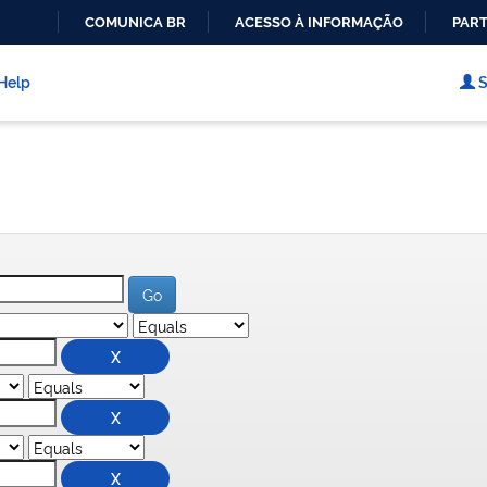
COMUNICA BR
ACESSO À INFORMAÇÃO
PART
IR
PARA
Help
S
O
CONTEÚDO