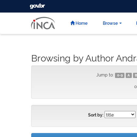
GOVBR
Skip
navigation
Home
Browse
Browsing by Author Andr
Jump to:
0-9
A
B
o
Sort by: