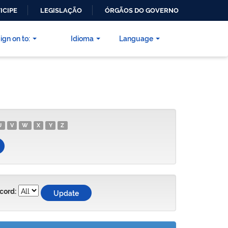
ICIPE
LEGISLAÇÃO
ÓRGÃOS DO GOVERNO
ign on to:
Idioma
Language
U
V
W
X
Y
Z
cord: