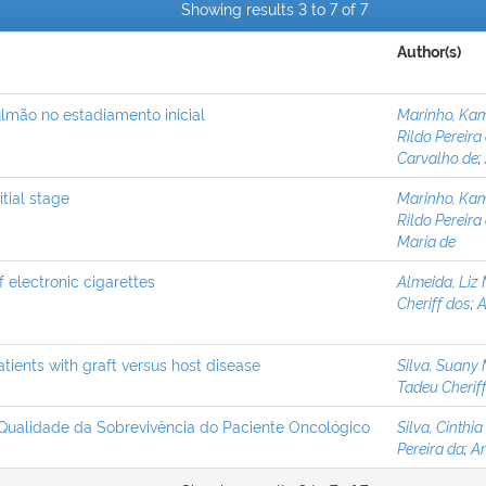
Showing results 3 to 7 of 7
Author(s)
lmão no estadiamento inicial
Marinho, Kam
Rildo Pereira
Carvalho de
;
itial stage
Marinho, Kam
Rildo Pereira
Maria de
of electronic cigarettes
Almeida, Liz 
Cheriff dos
;
A
tients with graft versus host disease
Silva, Suany
Tadeu Cherif
a Qualidade da Sobrevivência do Paciente Oncológico
Silva, Cinthia
Pereira da
;
An