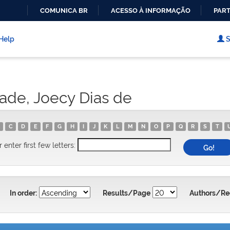
COMUNICA BR
ACESSO À INFORMAÇÃO
PART
IR
PARA
Help
S
O
CONTEÚDO
ade, Joecy Dias de
C
D
E
F
G
H
I
J
K
L
M
N
O
P
Q
R
S
T
r enter first few letters:
In order:
Results/Page
Authors/Re