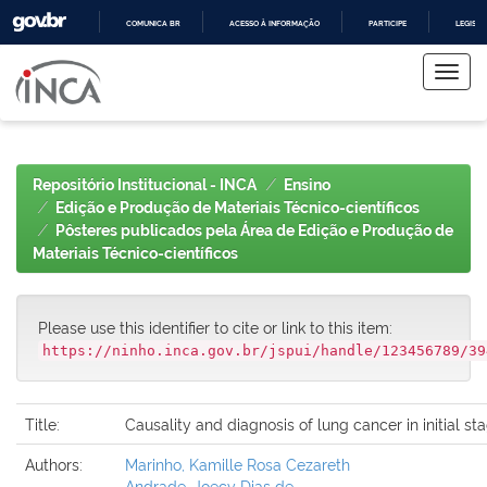
COMUNICA BR
ACESSO À INFORMAÇÃO
PARTICIPE
LEGISL
Skip
IR
PARA
navigation
O
CONTEÚDO
Repositório Institucional - INCA
Ensino
Edição e Produção de Materiais Técnico-científicos
Pôsteres publicados pela Área de Edição e Produção de
Materiais Técnico-científicos
Please use this identifier to cite or link to this item:
https://ninho.inca.gov.br/jspui/handle/123456789/39
Title:
Causality and diagnosis of lung cancer in initial st
Authors:
Marinho, Kamille Rosa Cezareth
Andrade, Joecy Dias de