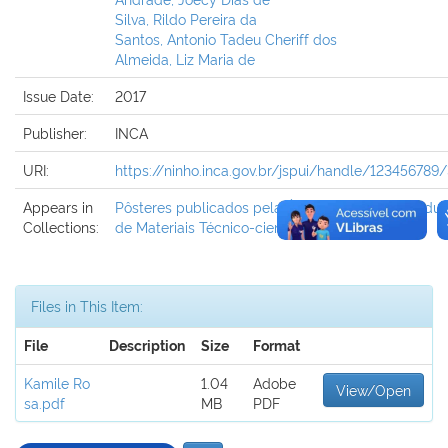
Silva, Rildo Pereira da
Santos, Antonio Tadeu Cheriff dos
Almeida, Liz Maria de
Issue Date:
2017
Publisher:
INCA
URI:
https://ninho.inca.gov.br/jspui/handle/123456789
Appears in
Pôsteres publicados pela Área de Edição e Produ
Collections:
de Materiais Técnico-científicos
Files in This Item:
File
Description
Size
Format
Kamile Ro
1.04
Adobe
View/Open
sa.pdf
MB
PDF