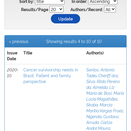
Sort by:
In order:
Results/Page
Authors/Record:
< previous
Showing results 4 to 10 of 10
Issue
Title
Author(s)
Date
2020-
Cancer survivorship needs in
Santos, Antonio
10
Brazil: Patient and family
Tadeu Cheriff dos
;
perspective
Silva, Rildo Pereira
da
;
Almeida, Liz
Maria de
;
Bosi, Maria
Lúcia Magalhães
;
Skaba, Marcia
Marilia Vargas Froes
;
Nigenda, Gustavo
;
Arruda, Carlos
André Moura
;