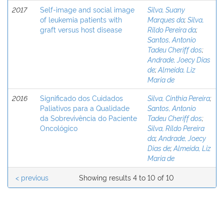
2017
Self-image and social image
Silva, Suany
of leukemia patients with
Marques da
;
Silva,
graft versus host disease
Rildo Pereira da
;
Santos, Antonio
Tadeu Cheriff dos
;
Andrade, Joecy Dias
de
;
Almeida, Liz
Maria de
2016
Significado dos Cuidados
Silva, Cinthia Pereira
;
Paliativos para a Qualidade
Santos, Antonio
da Sobrevivência do Paciente
Tadeu Cheriff dos
;
Oncológico
Silva, Rildo Pereira
da
;
Andrade, Joecy
Dias de
;
Almeida, Liz
Maria de
< previous
Showing results 4 to 10 of 10