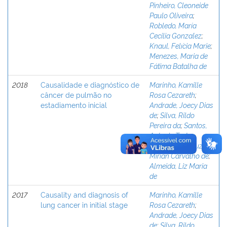
Pinheiro, Cleoneide
Paulo Oliveira
;
Robledo, María
Cecilia Gonza´lez
;
Knaul, Felı´cia Marie
;
Menezes, Maria de
Fátima Batalha de
2018
Causalidade e diagnóstico de
Marinho, Kamille
câncer de pulmão no
Rosa Cezareth
;
estadiamento inicial
Andrade, Joecy Dias
de
;
Silva, Rildo
Pereira da
;
Santos,
Antonio Tadeu
Cheriff dos
;
Souza,
Mirian Carvalho de
;
Almeida, Liz Maria
de
2017
Causality and diagnosis of
Marinho, Kamille
lung cancer in initial stage
Rosa Cezareth
;
Andrade, Joecy Dias
de
;
Silva, Rildo