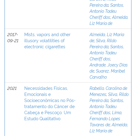
Pereira da
;
Santos,
Antonio Tadeu
Cheriff dos
;
Almeida,
Liz Maria de
2017-
Mists, vapors and other
Almeida, Liz Maria
09-21
illusory volatilities of
de
;
Silva, Rildo
electronic cigarettes
Pereira da
;
Santos,
Antonio Tadeu
Cheriff dos
;
Andrade, Joecy Dias
de
;
Suarez, Maribel
Carvalho
2021
Necessidades Físicas,
Rabello, Carolina de
Emocionais e
Menezes
;
Silva, Rildo
Socioeconômicas no Pós-
Pereira da
;
Santos,
tratamento do Câncer de
Antonio Tadeu
Cabeça e Pescoço: Um
Cheriff dos
;
Lima,
Estudo Qualitativo
Fernando Lopes
Tavares de
;
Almeida,
Liz Maria de