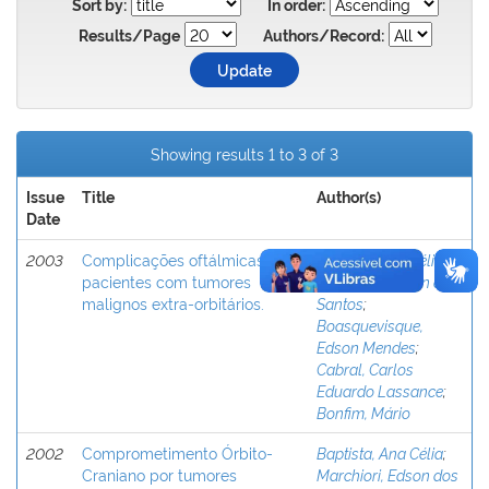
Sort by:
In order:
Results/Page
Authors/Record:
Showing results 1 to 3 of 3
Issue
Title
Author(s)
Date
2003
Complicações oftálmicas em
Baptista, Ana Célia
;
pacientes com tumores
Marchiori, Edson dos
malignos extra-orbitários.
Santos
;
Boasquevisque,
Edson Mendes
;
Cabral, Carlos
Eduardo Lassance
;
Bonfim, Mário
2002
Comprometimento Órbito-
Baptista, Ana Célia
;
Craniano por tumores
Marchiori, Edson dos