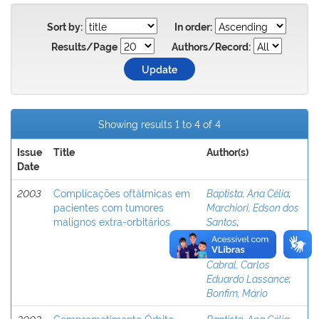
Sort by:
In order:
Results/Page
Authors/Record:
Showing results 1 to 4 of 4
Issue
Title
Author(s)
Date
2003
Complicações oftálmicas em
Baptista, Ana Célia
;
pacientes com tumores
Marchiori, Edson dos
malignos extra-orbitários.
Santos
;
Boasquevisque,
Edson Mendes
;
Cabral, Carlos
Eduardo Lassance
;
Bonfim, Mário
2002
Comprometimento Órbito-
Baptista, Ana Célia
;