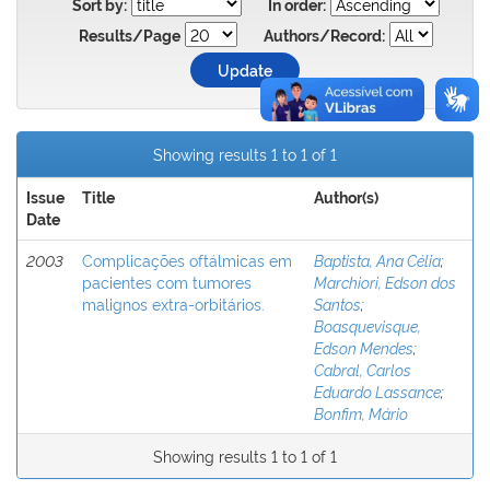
Sort by:
In order:
Results/Page
Authors/Record:
Showing results 1 to 1 of 1
Issue
Title
Author(s)
Date
2003
Complicações oftálmicas em
Baptista, Ana Célia
;
pacientes com tumores
Marchiori, Edson dos
malignos extra-orbitários.
Santos
;
Boasquevisque,
Edson Mendes
;
Cabral, Carlos
Eduardo Lassance
;
Bonfim, Mário
Showing results 1 to 1 of 1