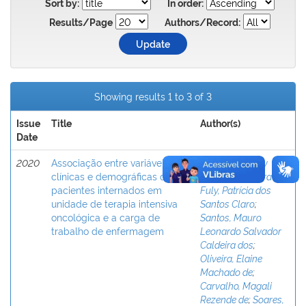
Sort by:
In order:
Results/Page
Authors/Record:
Showing results 1 to 3 of 3
Issue
Title
Author(s)
Date
2020
Associação entre variáveis
Cunha, Daianny
clínicas e demográficas de
Arrais de Oliveira da
;
pacientes internados em
Fuly, Patrícia dos
unidade de terapia intensiva
Santos Claro
;
oncológica e a carga de
Santos, Mauro
trabalho de enfermagem
Leonardo Salvador
Caldeira dos
;
Oliveira, Elaine
Machado de
;
Carvalho, Magali
Rezende de
;
Soares,