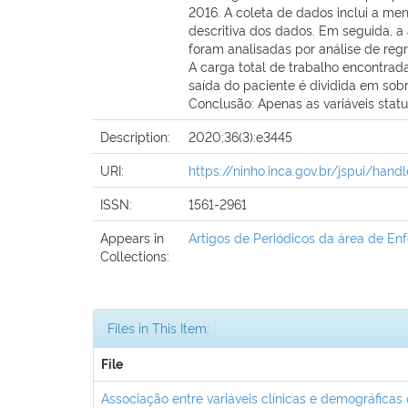
2016. A coleta de dados inclui a me
descritiva dos dados. Em seguida, a 
foram analisadas por análise de regr
A carga total de trabalho encontrad
saída do paciente é dividida em sobr
Conclusão: Apenas as variáveis stat
Description:
2020;36(3):e3445
URI:
https://ninho.inca.gov.br/jspui/han
ISSN:
1561-2961
Appears in
Artigos de Periódicos da área de E
Collections:
Files in This Item:
File
Associação entre variáveis clínicas e demográficas