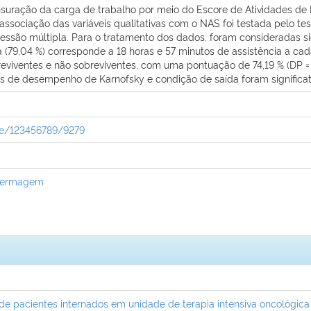
nsuração da carga de trabalho por meio do Escore de Atividades de E
associação das variáveis qualitativas com o NAS foi testada pelo test
essão múltipla. Para o tratamento dos dados, foram consideradas sig
a (79,04 %) corresponde a 18 horas e 57 minutos de assistência a c
eviventes e não sobreviventes, com uma pontuação de 74,19 % (DP = 11
us de desempenho de Karnofsky e condição de saída foram significa
dle/123456789/9279
nfermagem
 de pacientes internados em unidade de terapia intensiva oncológica