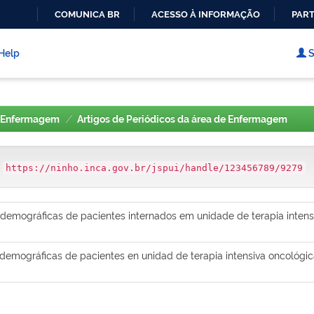
COMUNICA BR
ACESSO À INFORMAÇÃO
PART
IR
PARA
Help
S
O
CONTEÚDO
Enfermagem
Artigos de Periódicos da área de Enfermagem
:
https://ninho.inca.gov.br/jspui/handle/123456789/9279
e demográficas de pacientes internados em unidade de terapia inten
y demográficas de pacientes en unidad de terapia intensiva oncológic