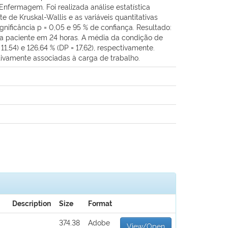
nfermagem. Foi realizada análise estatística
e de Kruskal-Wallis e as variáveis quantitativas
nificância p = 0,05 e 95 % de confiança. Resultado:
ada paciente em 24 horas. A média da condição de
,54) e 126,64 % (DP = 17,62), respectivamente.
tivamente associadas à carga de trabalho.
Description
Size
Format
374.38
Adobe
View/Open