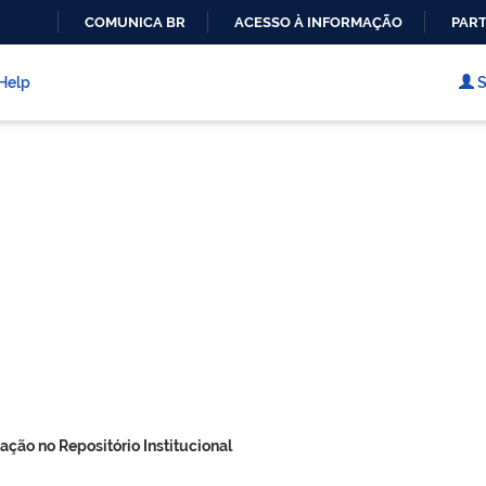
COMUNICA BR
ACESSO À INFORMAÇÃO
PART
IR
PARA
Help
S
O
CONTEÚDO
ação no Repositório Institucional