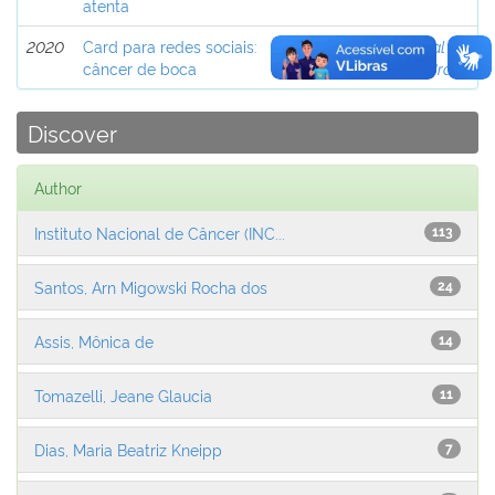
atenta
2020
Card para redes sociais:
Instituto Nacional de
câncer de boca
Câncer (INCA), Brasil
Discover
Author
Instituto Nacional de Câncer (INC...
113
Santos, Arn Migowski Rocha dos
24
Assis, Mônica de
14
Tomazelli, Jeane Glaucia
11
Dias, Maria Beatriz Kneipp
7