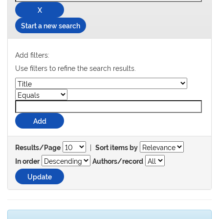
Start a new search
Add filters:
Use filters to refine the search results.
|
Results/Page
Sort items by
In order
Authors/record