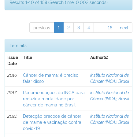
Results 1-10 of 158 (Search time: 0.002 seconds).
previous
1
2
3
4
...
16
next
Item hits:
Issue
Title
Author(s)
Date
2016
Câncer de mama: é preciso
Instituto Nacional de
falar disso
Câncer (INCA), Brasil
2017
Recomendações do INCA para
Instituto Nacional de
reduzir a mortalidade por
Câncer (INCA), Brasil
câncer de mama no Brasil
2021
Detecção precoce de câncer
Instituto Nacional de
de mama e vacinação contra
Câncer (INCA), Brasil
covid-19