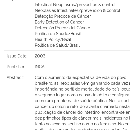
Intestinal Neoplasms/prevention & control
Neoplasias Intestinales/prevención & control
Detecção Precoce de Câncer
Early Detection of Cancer
Detección Precoz del Cáncer
Política de Saúde/Brasil
Health Policy/Bazil
Política de Salud/Brasil
Issue Date:
2003
Publisher:
INCA
Abstract:
Com o aumento da expectativa de vida do povo
brasileiro, as neoplasias vêm ganhando cada vez 
importância no perfil de mortalidade do país, oc
o segundo lugar como causa de óbito e configur
como um problema de saúde pública. Neste conte
câncer do cólon e reto, doravante chamado nesta
publicação de câncer do intestino, encontra-se en
dez primeiros tipos de câncer mais incidentes no B
tanto no sexo masculino como no feminino. No en
muitas dessas mortes poderiam ser evitadas. Ao