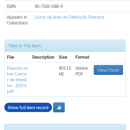
ISBN:
85-7318-088-9
Appears in
Livros da área de Detecção Precoce
Collections:
Files in This Item:
File
Description
Size
Format
Falando so
855.13
Adobe
View/Open
bre Cance
kB
PDF
r de Intesti
no - 2003.
pdf
Show full item record