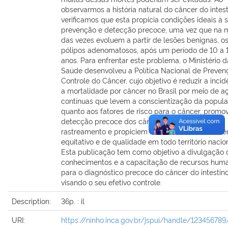
observarmos a história natural do câncer do intest
verificamos que esta propicia condições ideais à 
prevenção e detecção precoce, uma vez que na m
das vezes evoluem a partir de lesões benignas, o
pólipos adenomatosos, após um período de 10 a 
anos. Para enfrentar este problema, o Ministério d
Saúde desenvolveu a Política Nacional de Preven
Controle do Câncer, cujo objetivo é reduzir a incid
a mortalidade por câncer no Brasil por meio de a
contínuas que levem a conscientização da popul
quanto aos fatores de risco para o câncer, prom
detecção precoce dos cânceres passíveis de
rastreamento e propiciem o acesso a um tratame
equitativo e de qualidade em todo território nacion
Esta publicação tem como objetivo a divulgação 
conhecimentos e a capacitação de recursos hum
para o diagnóstico precoce do câncer do intestino
visando o seu efetivo controle.
Description:
36p. : il
URI:
https://ninho.inca.gov.br/jspui/handle/12345678