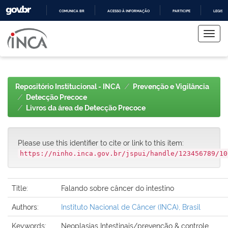
COMUNICA BR
ACESSO À INFORMAÇÃO
PARTICIPE
LEGISL
Skip
IR
PARA
navigation
O
CONTEÚDO
Repositório Institucional - INCA
Prevenção e Vigilância
Detecção Precoce
Livros da área de Detecção Precoce
Please use this identifier to cite or link to this item:
https://ninho.inca.gov.br/jspui/handle/123456789/10
Title:
Falando sobre câncer do intestino
Authors:
Instituto Nacional de Câncer (INCA), Brasil
Keywords:
Neoplasias Intestinais/prevenção & controle