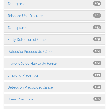
Tabagismo
269
Tobacco Use Disorder
261
Tabaquismo
253
Early Detection of Cancer
165
Detecção Precoce de Câncer
164
Prevenção do Hábito de Fumar
164
Smoking Prevention
163
Detección Precoz del Cáncer
158
Breast Neoplasms
151