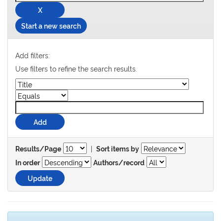
Start a new search
Add filters:
Use filters to refine the search results.
|
Results/Page
Sort items by
In order
Authors/record