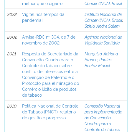
melhor que o cigarro!
Câncer (INCA), Brasil
2022
Vigitel nos tempos da
Instituto Nacional de
pandemia!
Câncer (INCA), Brasil
;
Szklo, Andre Salem
2002
Anvisa-RDC nº 304, de 7 de
Agência Nacional de
novembro de 2002
Vigilância Sanitária
2021
Resposta do Secretariado da
Marquizo, Adriana
Convenção-Quadro para o
Blanco
;
Pontes,
Controle do tabaco sobre
Beatriz Maciel
conflito de interesses entre a
Convenção de Palermo e o
Protocolo para eliminação do
Comércio Ilicito de produtos
de tabaco
2010
Política Nacional de Controle
Comissão Nacional
do Tabaco (PNCT): relatório
para Implementação
de gestão e progresso.
da Convenção-
Quadro para o
Controle do Tabaco