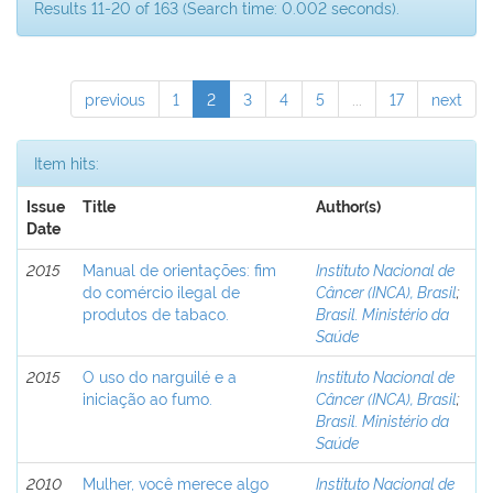
Results 11-20 of 163 (Search time: 0.002 seconds).
previous
1
2
3
4
5
...
17
next
Item hits:
Issue
Title
Author(s)
Date
2015
Manual de orientações: fim
Instituto Nacional de
do comércio ilegal de
Câncer (INCA), Brasil
;
produtos de tabaco.
Brasil. Ministério da
Saúde
2015
O uso do narguilé e a
Instituto Nacional de
iniciação ao fumo.
Câncer (INCA), Brasil
;
Brasil. Ministério da
Saúde
2010
Mulher, você merece algo
Instituto Nacional de