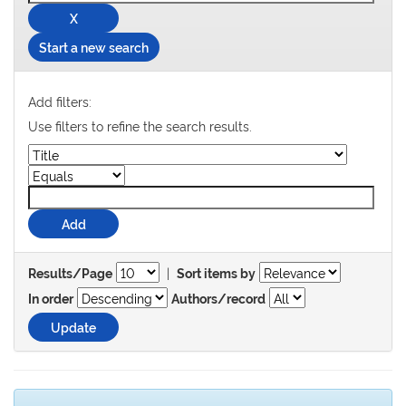
Start a new search
Add filters:
Use filters to refine the search results.
|
Results/Page
Sort items by
In order
Authors/record