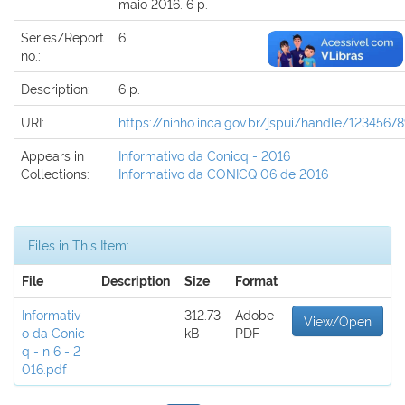
maio 2016. 6 p.
Series/Report
6
no.:
Description:
6 p.
URI:
https://ninho.inca.gov.br/jspui/handle/1234567
Appears in
Informativo da Conicq - 2016
Collections:
Informativo da CONICQ 06 de 2016
Files in This Item:
File
Description
Size
Format
Informativ
312.73
Adobe
View/Open
o da Conic
kB
PDF
q - n 6 - 2
016.pdf