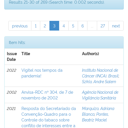
Results 21-30 of 269 (Search time: 0.002 seconds).
previous
1
2
3
4
5
6
...
27
next
Item hits:
Issue
Title
Author(s)
Date
2022
Vigitel nos tempos da
Instituto Nacional de
pandemia!
Câncer (INCA), Brasil
;
Szklo, Andre Salem
2002
Anvisa-RDC nº 304, de 7 de
Agência Nacional de
novembro de 2002
Vigilância Sanitária
2021
Resposta do Secretariado da
Marquizo, Adriana
Convenção-Quadro para o
Blanco
;
Pontes,
Controle do tabaco sobre
Beatriz Maciel
conflito de interesses entre a