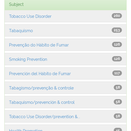
Subject
Tobacco Use Disorder
260
Tabaquismo
253
Prevenção do Hábito de Fumar
126
Smoking Prevention
126
Prevención del Hábito de Fumar
117
Tabagismo/prevenção & controle
58
Tabaquismo/prevención & control
58
Tobacco Use Disorder/prevention &...
58
Health Promotion
45