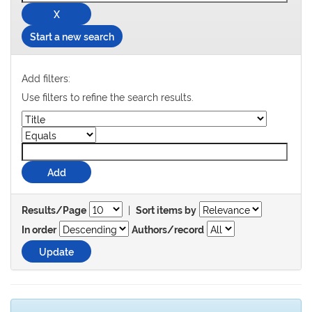
Start a new search
Add filters:
Use filters to refine the search results.
|
Results/Page
Sort items by
In order
Authors/record