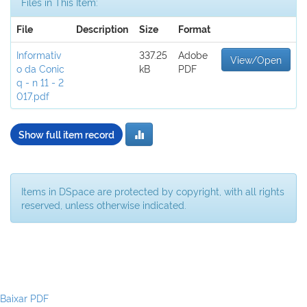
Files in This Item:
File
Description
Size
Format
Informativ
337.25
Adobe
View/Open
o da Conic
kB
PDF
q - n 11 - 2
017.pdf
Show full item record
Items in DSpace are protected by copyright, with all rights
reserved, unless otherwise indicated.
Baixar PDF