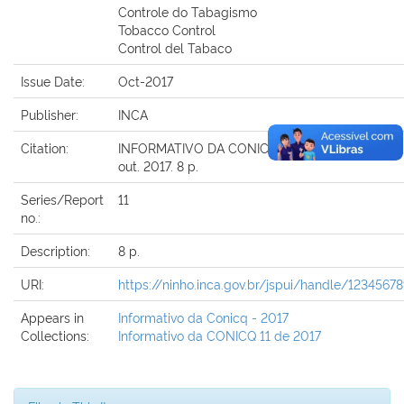
Controle do Tabagismo
Tobacco Control
Control del Tabaco
Issue Date:
Oct-2017
Publisher:
INCA
Citation:
INFORMATIVO DA CONICQ. Rio de Janeiro: INCA, v
out. 2017. 8 p.
Series/Report
11
no.:
Description:
8 p.
URI:
https://ninho.inca.gov.br/jspui/handle/1234567
Appears in
Informativo da Conicq - 2017
Collections:
Informativo da CONICQ 11 de 2017