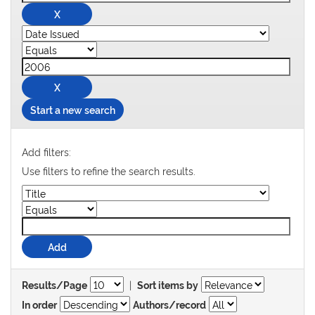
Start a new search
Add filters:
Use filters to refine the search results.
|
Results/Page
Sort items by
In order
Authors/record