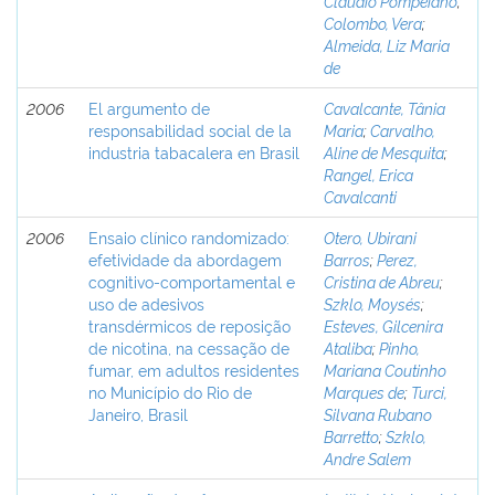
Cláudio Pompeiano
;
Colombo, Vera
;
Almeida, Liz Maria
de
2006
El argumento de
Cavalcante, Tânia
responsabilidad social de la
Maria
;
Carvalho,
industria tabacalera en Brasil
Aline de Mesquita
;
Rangel, Erica
Cavalcanti
2006
Ensaio clínico randomizado:
Otero, Ubirani
efetividade da abordagem
Barros
;
Perez,
cognitivo-comportamental e
Cristina de Abreu
;
uso de adesivos
Szklo, Moysés
;
transdérmicos de reposição
Esteves, Gilcenira
de nicotina, na cessação de
Ataliba
;
Pinho,
fumar, em adultos residentes
Mariana Coutinho
no Município do Rio de
Marques de
;
Turci,
Janeiro, Brasil
Silvana Rubano
Barretto
;
Szklo,
Andre Salem