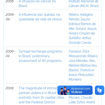
2006
A situação do câncer no
Instituto Nacional de
Brasil
Câncer (INCA), Brasil
2006-
A influência das quedas na
Ribeiro, Adalgisa
09
qualidade de vida de idosos
Peixoto
;
Souza,
Edinilsa Ramos de
;
Atie, Soraya
;
Souza,
Amaro Crispim de
;
Schilithz, Arthur
Orlando Corrêa
2006-
Syringe exchange programs
Fonseca, Elize
04
in Brazil: preliminary
Massard da
;
Ribeiro,
assessment of 45 programs
José Mendes
;
Reis,
Neilane Bertoni dos
;
Bastos, Francisco
Inacio Pinkusfeld
Monteiro
2006
The magnitude of intimate
Reichenheim,
partner violence in Brazil:
Michael Eduardo
;
portraits from 15 capital cities
Moraes, Claudia
and the Federal District
Leite
;
Szklo, André