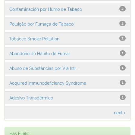
Contaminación por Humo de Tabaco
2
Poluição por Fumaça de Tabaco
2
Tobacco Smoke Pollution
2
Abandono do Hábito de Fumar
1
Abuso de Substâncias por Via Intr...
1
Acquired Immunodeficiency Syndrome
1
Adesivo Transdérmico
1
next >
Has File(s)