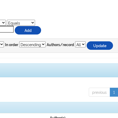
In order
Authors/record
previous
1