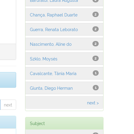
Chança, Raphael Duarte
2
Guerra, Renata Leborato
2
Nascimento, Aline do
2
Szklo, Moysés
2
Cavalcante, Tânia Maria
1
Giunta, Diego Herman
1
next >
next
Subject