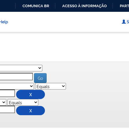
COMUNICA BR
ACESSO À INFORMAÇÃO
PART
IR
PARA
Help
S
O
CONTEÚDO