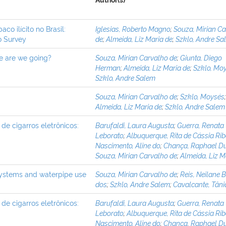
Author(s)
o ilícito no Brasil:
Iglesias, Roberto Magno
;
Souza, Mirian C
o Survey
de
;
Almeida, Liz Maria de
;
Szklo, Andre Sa
re are we going?
Souza, Mirian Carvalho de
;
Giunta, Diego
Herman
;
Almeida, Liz Maria de
;
Szklo, Mo
Szklo, Andre Salem
Souza, Mirian Carvalho de
;
Szklo, Moysés
Almeida, Liz Maria de
;
Szklo, Andre Salem
de cigarros eletrônicos:
Barufaldi, Laura Augusta
;
Guerra, Renata
Leborato
;
Albuquerque, Rita de Cássia Rib
Nascimento, Aline do
;
Chança, Raphael Du
Souza, Mirian Carvalho de
;
Almeida, Liz M
 systems and waterpipe use
Souza, Mirian Carvalho de
;
Reis, Neilane B
dos
;
Szklo, Andre Salem
;
Cavalcante, Tâni
de cigarros eletrônicos:
Barufaldi, Laura Augusta
;
Guerra, Renata
Leborato
;
Albuquerque, Rita de Cássia Rib
Nascimento, Aline do
;
Chança, Raphael Du