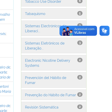
Tobacco Use Disorder
6
Tabaquismo
5
arvalho
lem
Sistemas Electrónicos de
3
Liberaci...
ysés
;
Sistemas Eletrônicos de
3
;
Liberação...
Electronic Nicotine Delivery
2
Systems
eiro de
;
arte
;
aria de
Prevención del Hábito de
2
Fumar
ertoni
a Maria
Prevenção do Hábito de Fumar
2
eiro de
;
Revisión Sistemática
2
arte
;