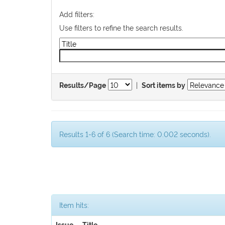
Add filters:
Use filters to refine the search results.
|
Results/Page
Sort items by
Results 1-6 of 6 (Search time: 0.002 seconds).
Item hits: