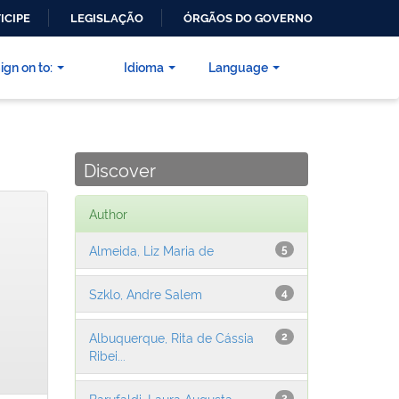
ICIPE
LEGISLAÇÃO
ÓRGÃOS DO GOVERNO
ign on to:
Idioma
Language
Discover
Author
Almeida, Liz Maria de
5
Szklo, Andre Salem
4
Albuquerque, Rita de Cássia
2
Ribei...
Barufaldi, Laura Augusta
2