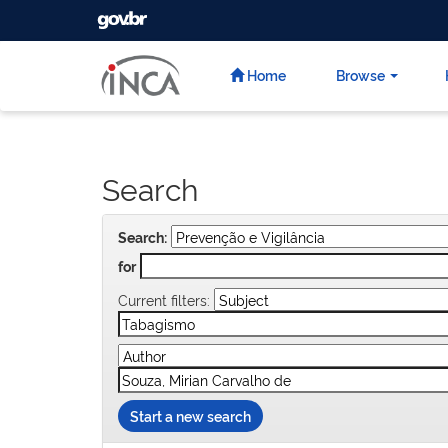
GOVBR
Skip
navigation
Home
Browse
Search
Search:
for
Current filters:
Start a new search