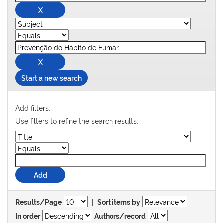
Start a new search
Add filters:
Use filters to refine the search results.
|
Results/Page
Sort items by
In order
Authors/record