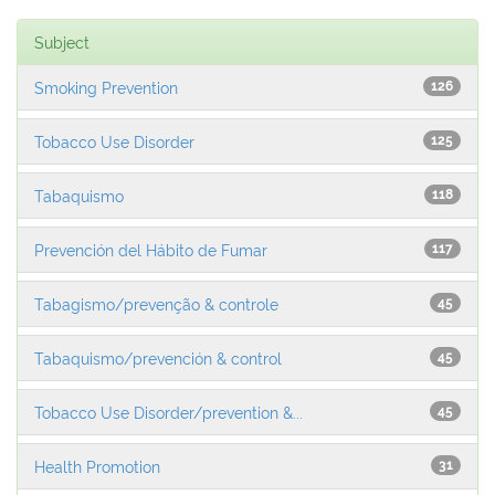
Subject
Smoking Prevention
126
Tobacco Use Disorder
125
Tabaquismo
118
Prevención del Hábito de Fumar
117
Tabagismo/prevenção & controle
45
Tabaquismo/prevención & control
45
Tobacco Use Disorder/prevention &...
45
Health Promotion
31