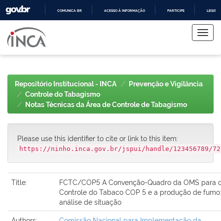
COMUNICA BR
ACESSO À INFORMAÇÃO
PARTICIPE
LEGISL
Skip
IR
PARA
navigation
O
CONTEÚDO
Repositório Institucional - INCA
Prevenção e Vigilância
Controle do Tabagismo
Notas Técnicas da Área de Controle de Tabagismo
Please use this identifier to cite or link to this item:
https://ninho.inca.gov.br/jspui/handle/123456789/72
Title:
FCTC/COP5 A Convenção-Quadro da OMS para 
Controle do Tabaco COP 5 e a produção de fumo
análise de situação
Authors:
Comissão Nacional para Implementação da