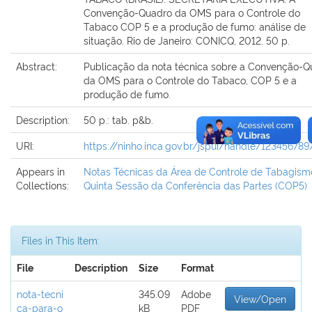
Convenção-Quadro da OMS para o Controle do
Tabaco COP 5 e a produção de fumo: análise de
situação. Rio de Janeiro: CONICQ, 2012. 50 p.
Abstract:
Publicação da nota técnica sobre a Convenção-Q
da OMS para o Controle do Tabaco, COP 5 e a
produção de fumo.
Description:
50 p.: tab. p&b.
URI:
https://ninho.inca.gov.br/jspui/handle/12345678
Appears in
Notas Técnicas da Área de Controle de Tabagism
Collections:
Quinta Sessão da Conferência das Partes (COP5)
Files in This Item:
File
Description
Size
Format
nota-tecni
345.09
Adobe
View/Open
ca-para-o
kB
PDF