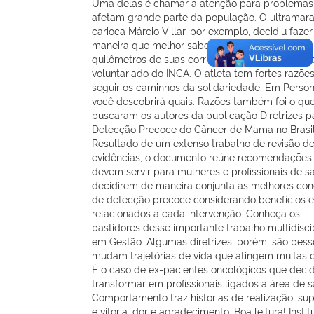
Uma delas é chamar a atenção para problemas
afetam grande parte da população. O ultramara
carioca Márcio Villar, por exemplo, decidiu fazer
maneira que melhor sabe: correndo. Ele vende
quilômetros de suas corridas e doa o dinheiro p
voluntariado do INCA. O atleta tem fortes razõe
seguir os caminhos da solidariedade. Em Perso
você descobrirá quais. Razões também foi o qu
buscaram os autores da publicação Diretrizes p
Detecção Precoce do Câncer de Mama no Brasil
Resultado de um extenso trabalho de revisão d
evidências, o documento reúne recomendações
devem servir para mulheres e profissionais de 
decidirem de maneira conjunta as melhores co
de detecção precoce considerando benefícios e
relacionados a cada intervenção. Conheça os
bastidores desse importante trabalho multidisci
em Gestão. Algumas diretrizes, porém, são pess
mudam trajetórias de vida que atingem muitas o
É o caso de ex-pacientes oncológicos que deci
transformar em profissionais ligados à área de 
Comportamento traz histórias de realização, su
e vitória, dor e agradecimento. Boa leitura! Instit