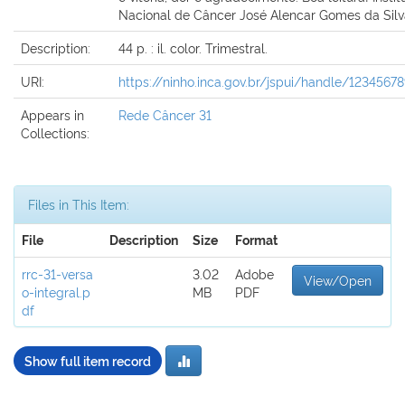
Nacional de Câncer José Alencar Gomes da Silv
Description:
44 p. : il. color. Trimestral.
URI:
https://ninho.inca.gov.br/jspui/handle/1234567
Appears in
Rede Câncer 31
Collections:
Files in This Item:
File
Description
Size
Format
rrc-31-versa
3.02
Adobe
View/Open
o-integral.p
MB
PDF
df
Show full item record