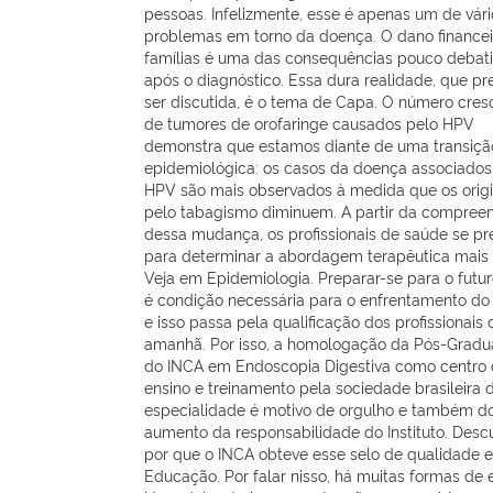
pessoas. Infelizmente, esse é apenas um de vári
problemas em torno da doença. O dano financei
famílias é uma das consequências pouco debat
após o diagnóstico. Essa dura realidade, que pr
ser discutida, é o tema de Capa. O número cres
de tumores de orofaringe causados pelo HPV
demonstra que estamos diante de uma transiçã
epidemiológica: os casos da doença associados
HPV são mais observados à medida que os orig
pelo tabagismo diminuem. A partir da compree
dessa mudança, os profissionais de saúde se p
para determinar a abordagem terapêutica mais e
Veja em Epidemiologia. Preparar-se para o futuro
é condição necessária para o enfrentamento do 
e isso passa pela qualificação dos profissionais 
amanhã. Por isso, a homologação da Pós-Grad
do INCA em Endoscopia Digestiva como centro
ensino e treinamento pela sociedade brasileira 
especialidade é motivo de orgulho e também d
aumento da responsabilidade do Instituto. Desc
por que o INCA obteve esse selo de qualidade 
Educação. Por falar nisso, há muitas formas de 