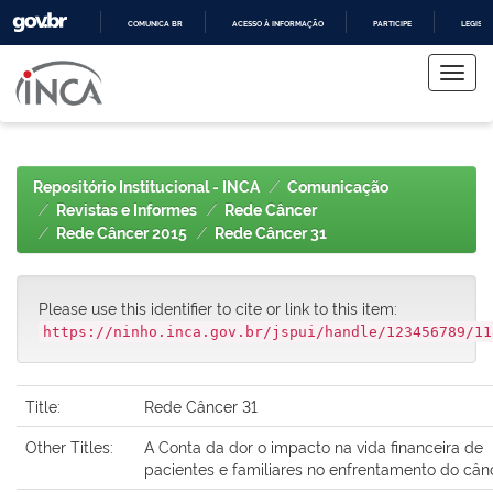
COMUNICA BR
ACESSO À INFORMAÇÃO
PARTICIPE
LEGISL
Skip
IR
PARA
navigation
O
CONTEÚDO
Repositório Institucional - INCA
Comunicação
Revistas e Informes
Rede Câncer
Rede Câncer 2015
Rede Câncer 31
Please use this identifier to cite or link to this item:
https://ninho.inca.gov.br/jspui/handle/123456789/11
Title:
Rede Câncer 31
Other Titles:
A Conta da dor o impacto na vida financeira de
pacientes e familiares no enfrentamento do cân