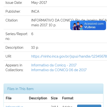
Issue Date:
May-2017
Publisher:
INCA
Citation:
INFORMATIVO DA CONICQ. Rio de Janeiro: INCA, 
maio 2017. 10 p.
Series/Report
6
no.:
Description:
10 p.
URI:
https://ninho.inca.gov.br/jspui/handle/1234567
Appears in
Informativo da Conicq - 2017
Collections:
Informativo da CONICQ 06 de 2017
Files in This Item:
File
Description
Size
Format
Informativo
341.1
Adobe