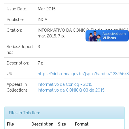
Issue Date:
Mar-2015
Publisher:
INCA
Citation:
INFORMATIVO DA CONICQ. Rio de Janeiro: INCA, 
mar. 2015. 7 p.
Series/Report
3
no.:
Description:
7 p.
URI:
https://ninho.inca.gov.br/jspui/handle/1234567
Appears in
Informativo da Conicq - 2015
Collections:
Informativo da CONICQ 03 de 2015
Files in This Item:
File
Description
Size
Format