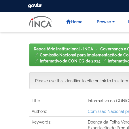
GOVBR
Skip
navigation
Home
Browse
Repositório Institucional - INCA
Governança e 
Comissão Nacional para Implementação da Con
Informativo da CONICQ de 2014
Informativ
Please use this identifier to cite or link to this item
Title:
Informativo da CONIC
Authors:
Comissão Nacional pa
Keywords:
Doença da Folha Ver
Exportação de Produ