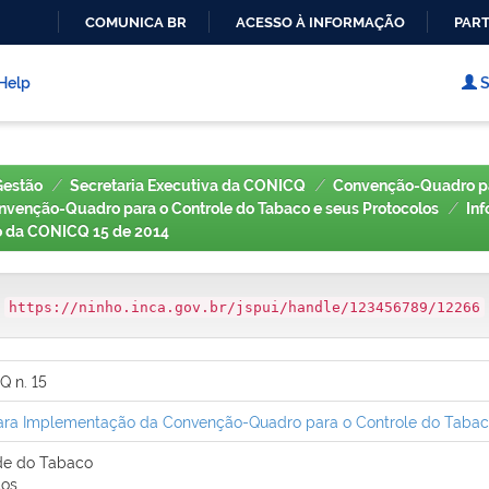
COMUNICA BR
ACESSO À INFORMAÇÃO
PART
IR
PARA
Help
S
O
CONTEÚDO
Gestão
Secretaria Executiva da CONICQ
Convenção-Quadro pa
venção-Quadro para o Controle do Tabaco e seus Protocolos
In
o da CONICQ 15 de 2014
:
https://ninho.inca.gov.br/jspui/handle/123456789/12266
Q n. 15
ra Implementação da Convenção-Quadro para o Controle do Tabaco (
de do Tabaco
tos