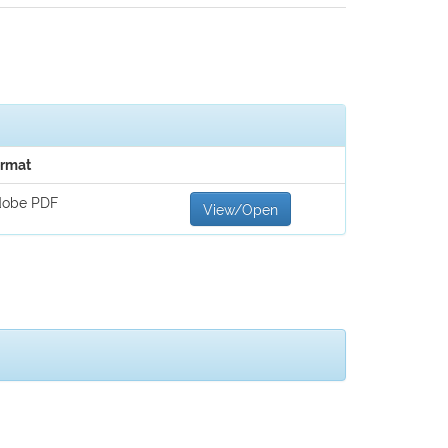
rmat
dobe PDF
View/Open