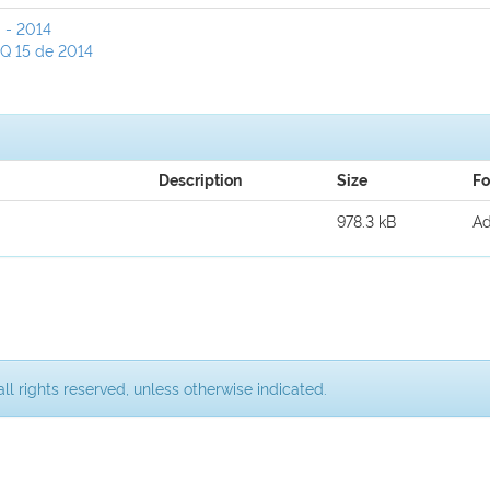
 - 2014
Q 15 de 2014
Description
Size
Fo
978.3 kB
A
ll rights reserved, unless otherwise indicated.