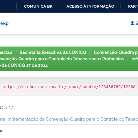
COMUNICA BR
ACESSO À INFORMAÇÃO
PART
IR
PARA
Help
S
O
CONTEÚDO
Gestão
Secretaria Executiva da CONICQ
Convenção-Quadro pa
venção-Quadro para o Controle do Tabaco e seus Protocolos
In
o da CONICQ 17 de 2014
:
https://ninho.inca.gov.br/jspui/handle/123456789/12268
Q n. 17
ra Implementação da Convenção-Quadro para o Controle do Tabaco (
mo