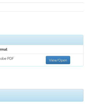
rmat
obe PDF
View/Open