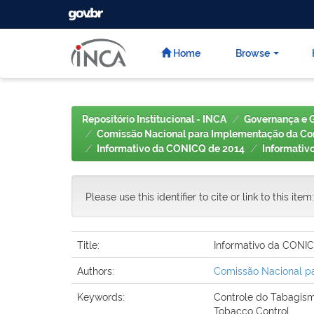
GOVBR
Skip
navigation
Home
Browse
Repositório Institucional - INCA
Governança e 
Comissão Nacional para Implementação da Con
Informativo da CONICQ de 2014
Informativ
Please use this identifier to cite or link to this item
Title:
Informativo da CONIC
Authors:
Comissão Nacional pa
Keywords:
Controle do Tabagis
Tobacco Control