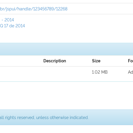
ov.br/jspui/handle/123456789/12268
 - 2014
Q 17 de 2014
Description
Size
Fo
1.02 MB
Ad
ll rights reserved, unless otherwise indicated.