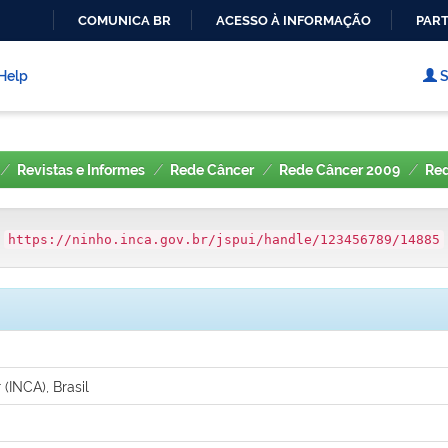
COMUNICA BR
ACESSO À INFORMAÇÃO
PART
IR
PARA
Help
S
O
CONTEÚDO
Revistas e Informes
Rede Câncer
Rede Câncer 2009
Red
:
https://ninho.inca.gov.br/jspui/handle/123456789/14885
(INCA), Brasil