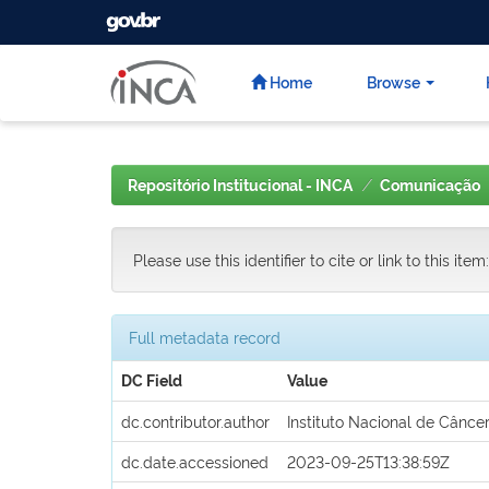
GOVBR
Skip
navigation
Home
Browse
Repositório Institucional - INCA
Comunicação
Please use this identifier to cite or link to this item
Full metadata record
DC Field
Value
dc.contributor.author
Instituto Nacional de Câncer 
dc.date.accessioned
2023-09-25T13:38:59Z