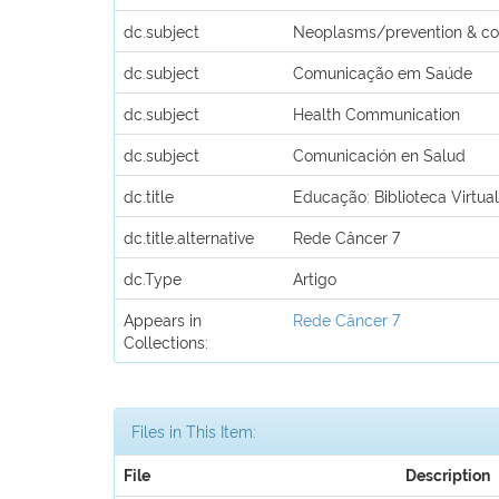
dc.subject
Neoplasms/prevention & co
dc.subject
Comunicação em Saúde
dc.subject
Health Communication
dc.subject
Comunicación en Salud
dc.title
Educação: Biblioteca Virtu
dc.title.alternative
Rede Câncer 7
dc.Type
Artigo
Appears in
Rede Câncer 7
Collections:
Files in This Item:
File
Description