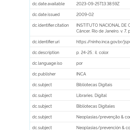
dc.date.available
2023-09-25T13:38:59Z
dc.date.issued
2009-02
dc.identifier.citation
INSTITUTO NACIONAL DE CÂNC
Câncer, Rio de Janeiro, v. 7, 
dc.identifier.uri
https://ninho.inca.gov.br/j
dc.description
p. 24-25.: il. color.
dc.language.iso
por
dc.publisher
INCA
dc.subject
Bibliotecas Digitais
dc.subject
Libraries, Digital
dc.subject
Bibliotecas Digitales
dc.subject
Neoplasias/prevenção & co
dc.subject
Neoplasias/prevención & co