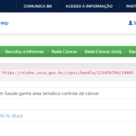
COMUNICA BR
ACESSO À INFORMAÇÃO
PART
IR
PARA
Help
S
O
CONTEÚDO
Revistas e Informes
Rede Câncer
Rede Câncer 2009
Red
:
https://ninho.inca.gov.br/jspui/handle/123456789/14885
 em Saúde ganha área temática controle de câncer
NCA), Brasil