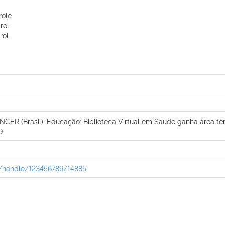
role
rol
rol
 (Brasil). Educação: Biblioteca Virtual em Saúde ganha área temá
9.
pui/handle/123456789/14885