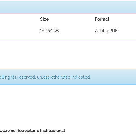
Size
Format
192.54 kB
Adobe PDF
ll rights reserved, unless otherwise indicated.
ação no Repositório Institucional