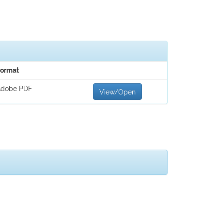
ormat
Adobe PDF
View/Open