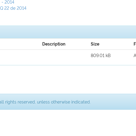
 - 2014
CQ 22 de 2014
Description
Size
F
809.01 kB
ll rights reserved, unless otherwise indicated.