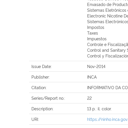
Envasado de Product
Sistemas Eletrônicos 
Electronic Nicotine D
Sistemas Electrónicos
Impostos
Taxes
Impuestos
Controle e Fiscaliza
Control and Sanitary
Control y Fiscalizaci
Issue Date:
Nov-2014
Publisher:
INCA
Citation:
INFORMATIVO DA CONICQ
Series/Report no.:
22
Description:
13 p.: il. color.
URI:
https://ninho.inca.g