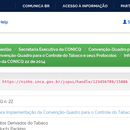
COMUNICA BR
ACESSO À INFORMAÇÃO
PART
IR
PARA
Help
S
O
CONTEÚDO
Gestão
Secretaria Executiva da CONICQ
Convenção-Quadro pa
venção-Quadro para o Controle do Tabaco e seus Protocolos
In
o da CONICQ 22 de 2014
:
https://ninho.inca.gov.br/jspui/handle/123456789/15886
Q n. 22
ra Implementação da Convenção-Quadro para o Controle do Tabaco (
os Derivados do Tabaco
ducts Packing