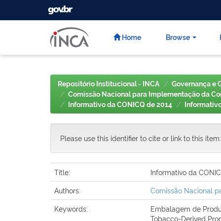
GOVBR
Skip
navigation
Home
Browse
Repositório Institucional - INCA
Governança e 
Comissão Nacional para Implementação da Con
Informativo da CONICQ de 2014
Informativ
Please use this identifier to cite or link to this item
Title:
Informativo da CONIC
Authors:
Comissão Nacional pa
Keywords:
Embalagem de Produt
Tobacco-Derived Pro