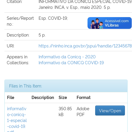
Citation:
INFORMATIVO DA CONICQ ESPECIAL COVID-19. 
Janeiro: INCA, v. Esp., maio 2020. 5 p.
Series/Report
Esp. COVID-19;
no.:
Description:
5 p.
URI:
https://ninho.inca.gov.br/jspui/handle/1234567
Appears in
Informativo da Conicq - 2020
Collections:
Informativo da CONICQ COVID-19
Files in This Item:
File
Description
Size
Format
informativ
350.85
Adobe
View/Open
o-conicq-
kB
PDF
1-especial
-covid-19.
pdf