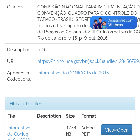
Citation:
COMISSÃO NACIONAL PARA IMPLEMENTAÇÃO D
CONVENÇÃO-QUADRO PARA O CONTROLE DO
TABACO (BRASIL). SECRETARIA EXECUTIVA. Urug
propôs retirar cigarro dos produtos medidos pelo 
de Preços ao Consumidor (IPC). Informativo da C
Rio de Janeiro, v. 15, p. 9, out. 2016.
Description:
p. 9.
URI:
https://ninho.inca.gov.br/jspui/handle/12345678
Appears in
Informativo da CONICQ 15 de 2016
Collections:
Files in This Item:
File
Description
Size
Format
Informativo
47.54
Adobe
View/Open
da Conicq -
kB
PDF
n 15 - 2016-