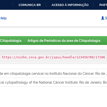
COMUNICA BR
ACESSO À INFORMAÇÃO
PART
IR
PARA
Help
S
O
CONTEÚDO
Citopatologia
Artigos de Periódicos da área de Citopatologia
:
https://ninho.inca.gov.br/jspui/handle/123456789/17206
 em citopatologia cervical no Instituto Nacional do Câncer, Rio de J
cal cytopathology of the National Câncer Institute, Rio de Janeiro, Bra