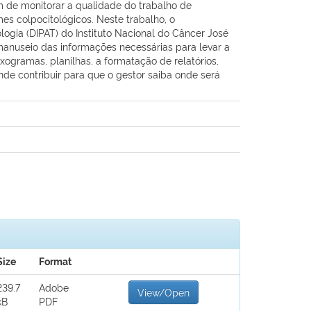
m de monitorar a qualidade do trabalho de
es colpocitológicos. Neste trabalho, o
ogia (DIPAT) do Instituto Nacional do Câncer José
manuseio das informações necessárias para levar a
gramas, planilhas, a formatação de relatórios,
nde contribuir para que o gestor saiba onde será
Size
Format
239.7
Adobe
View/Open
kB
PDF