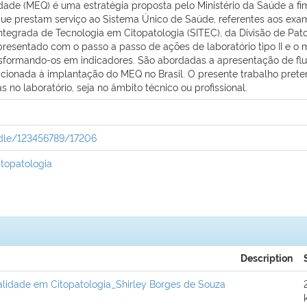
ade (MEQ) é uma estratégia proposta pelo Ministério da Saúde a fi
que prestam serviço ao Sistema Único de Saúde, referentes aos exam
egrada de Tecnologia em Citopatologia (SITEC), da Divisão de Patol
presentado com o passo a passo de ações de laboratório tipo II e o 
sformando-os em indicadores. São abordadas a apresentação de fluxo
lacionada à implantação do MEQ no Brasil. O presente trabalho prete
s no laboratório, seja no âmbito técnico ou profissional.
andle/123456789/17206
itopatologia
Description
idade em Citopatologia_Shirley Borges de Souza