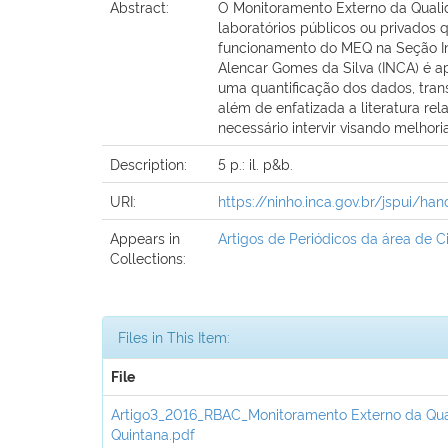
Abstract:
O Monitoramento Externo da Qualid
laboratórios públicos ou privados 
funcionamento do MEQ na Seção Int
Alencar Gomes da Silva (INCA) é a
uma quantificação dos dados, tran
além de enfatizada a literatura re
necessário intervir visando melhoria
Description:
5 p.: il. p&b.
URI:
https://ninho.inca.gov.br/jspui/h
Appears in
Artigos de Periódicos da área de C
Collections:
Files in This Item:
File
Artigo3_2016_RBAC_Monitoramento Externo da Qual
Quintana.pdf