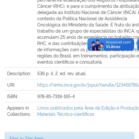
Câncer (RHC), e para o cumprimento da atribuiçã
delegada ao Instituto Nacional de Câncer (INCA), 
contexto da Política Nacional de Assistência
Oncológica do Ministério da Saúde. É fruto do ár
trabalho de um grupo de especialistas do INCA, 
acumulam 25 anos de experiência no trabalho c
RHC, e das contribuições oriundas da constante t
de informações com os profissionais das diferent
regiões do Brasil, em treinamentos, participação 
eventos científicos e consultoria.
Description:
536 p. il; 2. ed. rev. atual.
URI:
https://ninho.inca.gov.br/jspui/handle/12345678
ISBN:
978-85-7318-165-4
Appears in
Livros publicados pela Área de Edição e Produçã
Collections:
Materiais Técnico-científicos
Files in This Item: