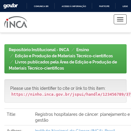
COMUNICA BR
ACESSO À INFORMAÇÃO
PARTICIPE
LEGISL
Skip
IR
PARA
navigation
O
CONTEÚDO
Repositório Institucional - INCA
Ensino
Edição e Produção de Materiais Técnico-científicos
Livros publicados pela Área de Edição e Produção de
Materiais Técnico-científicos
Please use this identifier to cite or link to this item:
https://ninho.inca.gov.br/jspui/handle/123456789/37
Title:
Registros hospitalares de câncer: planejamento e
gestão
Authors:
Instituto Nacional de Câncer (INCA), Brasil