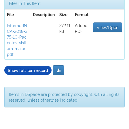
Files in This Item:
File
Description
Size
Format
Informe-IN
272.11
Adobe
View/Open
CA-2018-3
kB
PDF
75-10-Paci
entes-visit
am-maior.
pdf
Show full item record
Items in DSpace are protected by copyright, with all rights
reserved, unless otherwise indicated.