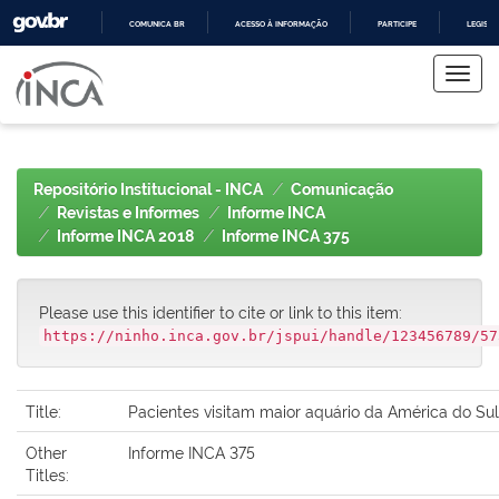
COMUNICA BR
ACESSO À INFORMAÇÃO
PARTICIPE
LEGISL
Skip
IR
PARA
navigation
O
CONTEÚDO
Repositório Institucional - INCA
Comunicação
Revistas e Informes
Informe INCA
Informe INCA 2018
Informe INCA 375
Please use this identifier to cite or link to this item:
https://ninho.inca.gov.br/jspui/handle/123456789/57
Title:
Pacientes visitam maior aquário da América do Sul
Other
Informe INCA 375
Titles: