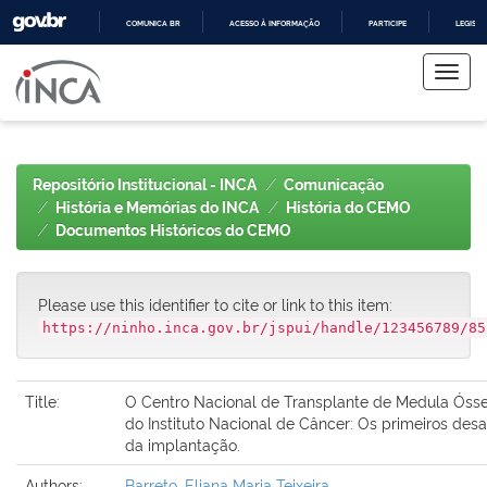
COMUNICA BR
ACESSO À INFORMAÇÃO
PARTICIPE
LEGISL
Skip
IR
PARA
navigation
O
CONTEÚDO
Repositório Institucional - INCA
Comunicação
História e Memórias do INCA
História do CEMO
Documentos Históricos do CEMO
Please use this identifier to cite or link to this item:
https://ninho.inca.gov.br/jspui/handle/123456789/85
Title:
O Centro Nacional de Transplante de Medula Óss
do Instituto Nacional de Câncer: Os primeiros desa
da implantação.
Authors:
Barreto, Eliana Maria Teixeira