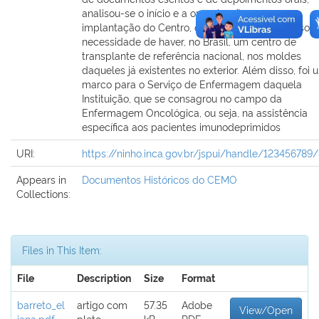
analisou-se o início e a organização para a
implantação do Centro, que gerou discussões sob
necessidade de haver, no Brasil, um centro de
transplante de referência nacional, nos moldes
daqueles já existentes no exterior. Além disso, foi 
marco para o Serviço de Enfermagem daquela
Instituição, que se consagrou no campo da
Enfermagem Oncológica, ou seja, na assistência
específica aos pacientes imunodeprimidos
URI:
https://ninho.inca.gov.br/jspui/handle/123456789
Appears in
Documentos Históricos do CEMO
Collections:
Files in This Item:
File
Description
Size
Format
barreto_el
artigo com
57.35
Adobe
View/Open
iana.pdf
pleto
kB
PDF