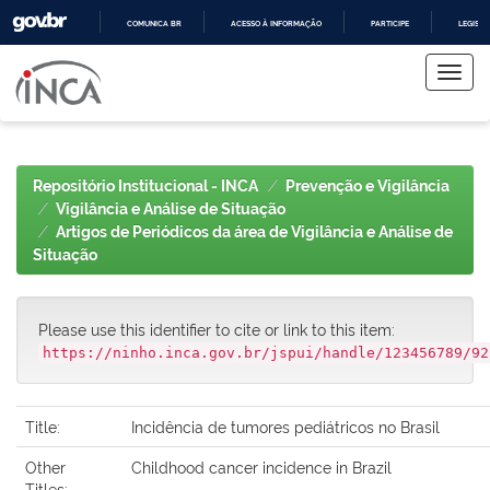
COMUNICA BR
ACESSO À INFORMAÇÃO
PARTICIPE
LEGISL
Skip
IR
PARA
navigation
O
CONTEÚDO
Repositório Institucional - INCA
Prevenção e Vigilância
Vigilância e Análise de Situação
Artigos de Periódicos da área de Vigilância e Análise de
Situação
Please use this identifier to cite or link to this item:
https://ninho.inca.gov.br/jspui/handle/123456789/92
Title:
Incidência de tumores pediátricos no Brasil
Other
Childhood cancer incidence in Brazil
Titles: