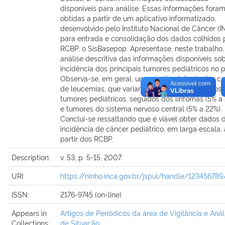
disponíveis para análise. Essas informações fora
obtidas a partir de um aplicativo informatizado,
desenvolvido pelo Instituto Nacional de Câncer (I
para entrada e consolidação dos dados colhidos 
RCBP, o SisBasepop. Apresentase, neste trabalho
análise descritiva das informações disponíveis so
incidência dos principais tumores pediátricos no p
Observa-se, em geral, uma predominância dos c
de leucemias, que variam de 15% a 45% de todos 
tumores pediátricos, seguidos dos linfomas (5% a
e tumores do sistema nervoso central (5% a 22%).
Conclui-se ressaltando que é viável obter dados 
incidência de câncer pediátrico, em larga escala, 
partir dos RCBP.
Description:
v. 53, p. 5-15, 2007.
URI:
https://ninho.inca.gov.br/jspui/handle/123456789
ISSN:
2176-9745 (on-line)
Appears in
Artigos de Periódicos da área de Vigilância e Anál
Collections:
de Situação