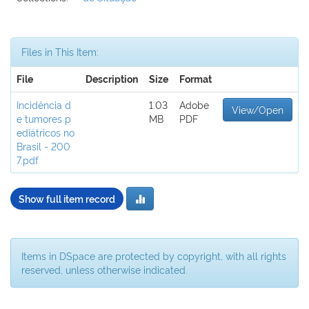
Files in This Item:
File
Description
Size
Format
Incidência d
1.03
Adobe
View/Open
e tumores p
MB
PDF
ediátricos no
Brasil - 200
7.pdf
Show full item record
Items in DSpace are protected by copyright, with all rights
reserved, unless otherwise indicated.