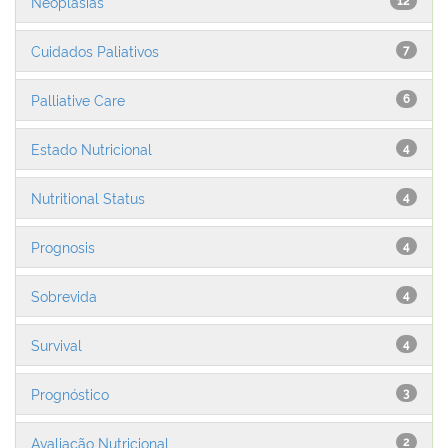
Neoplasias
12
Cuidados Paliativos
7
Palliative Care
6
Estado Nutricional
4
Nutritional Status
4
Prognosis
4
Sobrevida
4
Survival
4
Prognóstico
3
Avaliação Nutricional
2