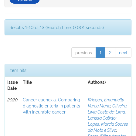
Results 1-10 of 13 (Search time: 0.001 seconds).
previous
1
2
next
Item hits:
Issue
Title
Author(s)
Date
2020
Cancer cachexia: Comparing
Wiegert, Emanuelly
diagnostic criteria in patients
Varea Maria
;
Oliveira,
with incurable cancer
Livia Costa de
;
Lima,
Larissa Calixto
;
Lopes, Marcia Soares
da Mota e Silva
;
Peres, Wilza Arantes