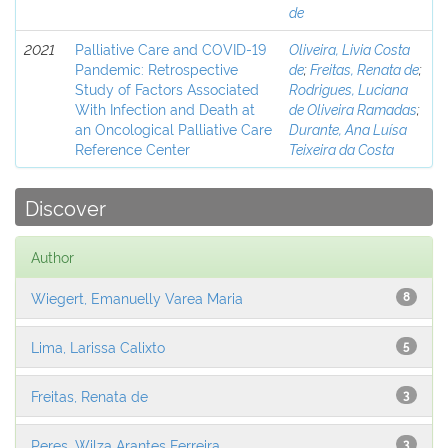
de
2021
Palliative Care and COVID-19
Oliveira, Livia Costa
Pandemic: Retrospective
de
;
Freitas, Renata de
;
Study of Factors Associated
Rodrigues, Luciana
With Infection and Death at
de Oliveira Ramadas
;
an Oncological Palliative Care
Durante, Ana Luísa
Reference Center
Teixeira da Costa
Discover
Author
Wiegert, Emanuelly Varea Maria
8
Lima, Larissa Calixto
5
Freitas, Renata de
3
Peres, Wilza Arantes Ferreira
3