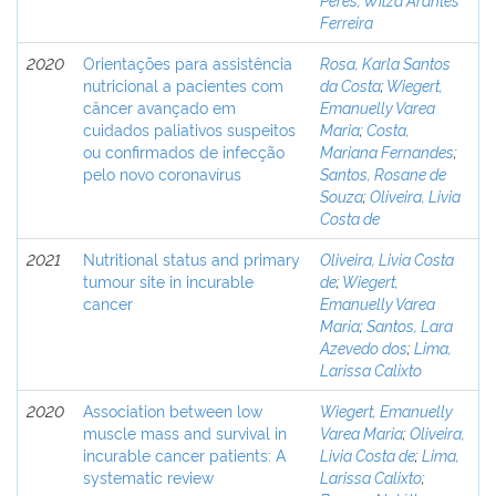
Ferreira
2020
Orientações para assistência
Rosa, Karla Santos
nutricional a pacientes com
da Costa
;
Wiegert,
câncer avançado em
Emanuelly Varea
cuidados paliativos suspeitos
Maria
;
Costa,
ou confirmados de infecção
Mariana Fernandes
;
pelo novo coronavírus
Santos, Rosane de
Souza
;
Oliveira, Livia
Costa de
2021
Nutritional status and primary
Oliveira, Livia Costa
tumour site in incurable
de
;
Wiegert,
cancer
Emanuelly Varea
Maria
;
Santos, Lara
Azevedo dos
;
Lima,
Larissa Calixto
2020
Association between low
Wiegert, Emanuelly
muscle mass and survival in
Varea Maria
;
Oliveira,
incurable cancer patients: A
Livia Costa de
;
Lima,
systematic review
Larissa Calixto
;