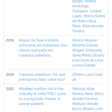
Borges, Natália
Alvarenga
;
Rodrigues, Juliana
;
Lopes, Marcia Soares
da Mota e Silva
;
Peres, Wilza Arantes
Ferreira
2019
Ângulo de fase e estado
Pereira, Mayane
nutricional em indivíduos com
Marinho Esteves
;
câncer avançado em
Wiegert, Emanuelly
cuidados paliativos
Varea Maria
;
Oliveira,
Livia Costa de
;
Lima,
Larissa Calixto
2019
Cuidados paliativos: Por que
Oliveira, Livia Costa
precisamos falar sobre isso?
de
2021
Modified nutrition risk in the
Pedrosa, Aline
critically Ill (mNUTRIC) score
Pereira
;
Peres, Wilza
as a prognostic marker in
Arantes Ferreira
;
cancer patients
Martucci, Renata
Brum
;
Oliveira, Livia