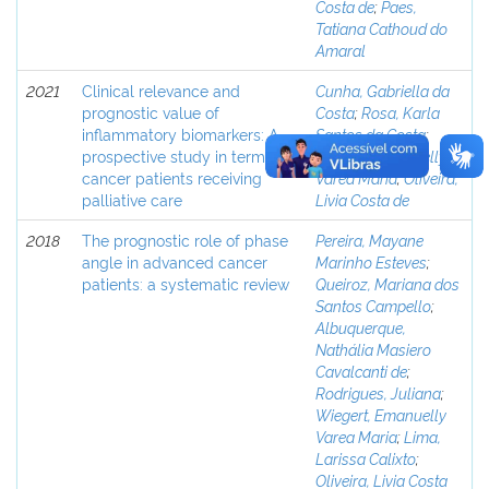
Costa de
;
Paes,
Tatiana Cathoud do
Amaral
2021
Clinical relevance and
Cunha, Gabriella da
prognostic value of
Costa
;
Rosa, Karla
inflammatory biomarkers: A
Santos da Costa
;
prospective study in terminal
Wiegert, Emanuelly
cancer patients receiving
Varea Maria
;
Oliveira,
palliative care
Livia Costa de
2018
The prognostic role of phase
Pereira, Mayane
angle in advanced cancer
Marinho Esteves
;
patients: a systematic review
Queiroz, Mariana dos
Santos Campello
;
Albuquerque,
Nathália Masiero
Cavalcanti de
;
Rodrigues, Juliana
;
Wiegert, Emanuelly
Varea Maria
;
Lima,
Larissa Calixto
;
Oliveira, Livia Costa