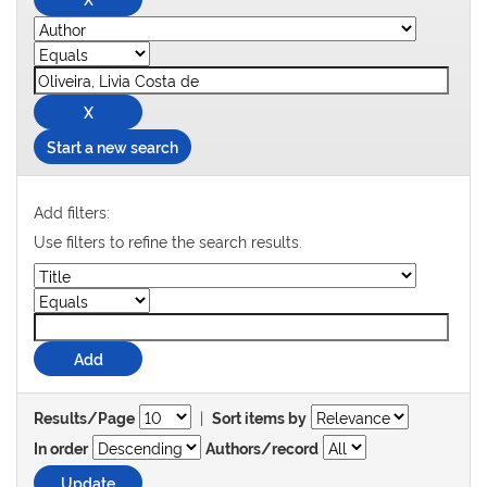
Start a new search
Add filters:
Use filters to refine the search results.
|
Results/Page
Sort items by
In order
Authors/record