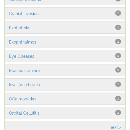
Cranial invasion
1
Exoftalmia
1
Exophthalmos
1
Eye Diseases
1
Invasão craniana
1
Invasão orbitária
1
Oftalmopatias
1
Orbital Cellulitis
1
next >