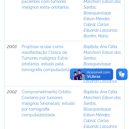
pacientes com tumores
Marchiori, Edson dos
malignos extra-orbitários.
Santos
;
Boasquevisque,
Edson Mendes
;
Cabral, Carlos
Eduardo Lassance
;
Bonfim, Mário
2003
Proptose ocular como
Baptista, Ana Célia
;
manifestação Clínica de
Marchiori, Edson dos
Tumores malignos Extra-
Santos
;
orbitários: estudo pela
Boasquevisque,
tomografia computadorizada
Edson Mendes
;
Cabral, Carlos
Eduardo Lassance
2002
Comprometimento Órbito-
Baptista, Ana Célia
;
Craniano por tumores
Marchiori, Edson dos
malignos Sinonasais: estudo
Santos
;
por tomografia
Boasquevisque,
computadorizada
Edson Mendes
;
Cabral, Carlos
Eduardo Lassance