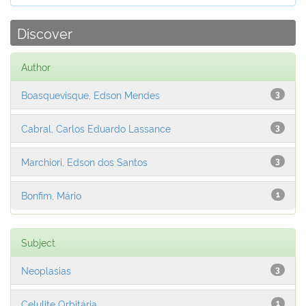
Discover
Author
Boasquevisque, Edson Mendes
3
Cabral, Carlos Eduardo Lassance
3
Marchiori, Edson dos Santos
3
Bonfim, Mário
1
Subject
Neoplasias
3
Celulite Orbitária
1