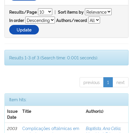
|
Results/Page
Sort items by
In order
Authors/record
Results 1-3 of 3 (Search time: 0.001 seconds).
previous
1
next
Item hits:
Issue
Title
Author(s)
Date
2003
Complicações oftálmicas em
Baptista, Ana Célia
;