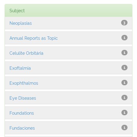
Subject
Neoplasias
3
Annual Reports as Topic
1
Celulite Orbitária
1
Exoftalmia
1
Exophthalmos
1
Eye Diseases
1
Foundations
1
Fundaciones
1