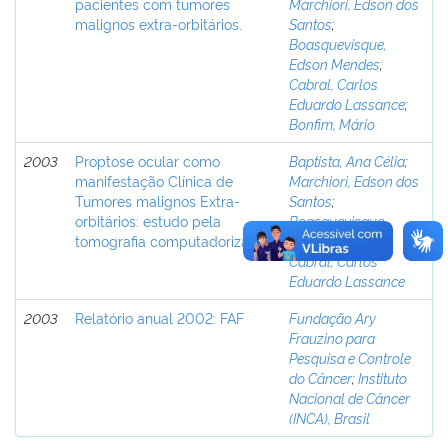
pacientes com tumores
Marchiori, Edson dos
malignos extra-orbitários.
Santos
;
Boasquevisque,
Edson Mendes
;
Cabral, Carlos
Eduardo Lassance
;
Bonfim, Mário
2003
Proptose ocular como
Baptista, Ana Célia
;
manifestação Clínica de
Marchiori, Edson dos
Tumores malignos Extra-
Santos
;
orbitários: estudo pela
Boasquevisque,
tomografia computadorizada
Edson Mendes
;
Cabral, Carlos
Eduardo Lassance
2003
Relatório anual 2002: FAF
Fundação Ary
Frauzino para
Pesquisa e Controle
do Câncer
;
Instituto
Nacional de Câncer
(INCA), Brasil