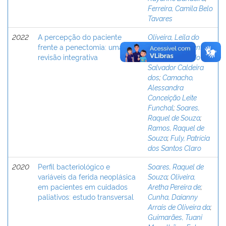
Ferreira, Camila Belo
Tavares
2022
A percepção do paciente
Oliveira, Leila do
frente a penectomia: uma
Nascimento
;
Santos,
revisão integrativa
Mauro Leonardo
Salvador Caldeira
dos
;
Camacho,
Alessandra
Conceição Leite
Funchal
;
Soares,
Raquel de Souza
;
Ramos, Raquel de
Souza
;
Fuly, Patrícia
dos Santos Claro
2020
Perfil bacteriológico e
Soares, Raquel de
variáveis da ferida neoplásica
Souza
;
Oliveira,
em pacientes em cuidados
Aretha Pereira de
;
paliativos: estudo transversal
Cunha, Daianny
Arrais de Oliveira da
;
Guimarães, Tuani