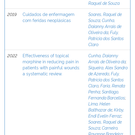
Raquel de Souza
2019
Cuidados de enfermagem
Soares, Raquel de
com feridas neoplásicas
Souza
;
Cunha,
Daianny Arrais de
Oliveira da
;
Fuly,
Patrícia dos Santos
Claro
2022
Effectiveness of topical
Cunha, Daianny
morphine in reducing pain in
Arrais de Oliveira da
;
patients with painful wounds:
Siqueira, Alex Sandro
a systematic review.
de Azeredo
;
Fuly,
Patrícia dos Santos
Claro
;
Faria, Renata
Penha
;
Santiago,
Fernanda Barcellos
;
Lima, Helen
Balthazar de
;
Kirby,
Endi Evelin Ferraz
;
Soares, Raquel de
Souza
;
Carneiro,
Rayanne Bandeira
;