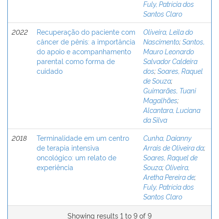
Fuly, Patrícia dos
Santos Claro
2022
Recuperação do paciente com
Oliveira, Leila do
câncer de pênis: a importância
Nascimento
;
Santos,
do apoio e acompanhamento
Mauro Leonardo
parental como forma de
Salvador Caldeira
cuidado
dos
;
Soares, Raquel
de Souza
;
Guimarães, Tuani
Magalhães
;
Alcantara, Luciana
da Silva
2018
Terminalidade em um centro
Cunha, Daianny
de terapia intensiva
Arrais de Oliveira da
;
oncológico: um relato de
Soares, Raquel de
experiência
Souza
;
Oliveira,
Aretha Pereira de
;
Fuly, Patrícia dos
Santos Claro
Showing results 1 to 9 of 9