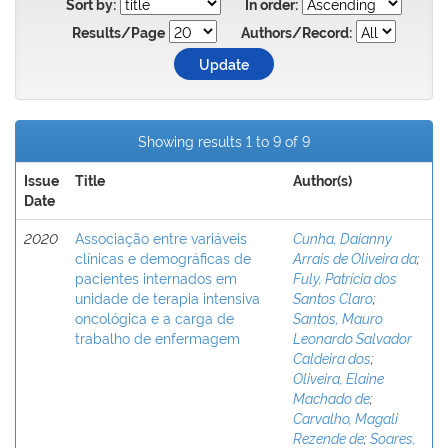
Sort by:
In order:
Results/Page
Authors/Record:
Showing results 1 to 9 of 9
Issue
Title
Author(s)
Date
2020
Associação entre variáveis
Cunha, Daianny
clínicas e demográficas de
Arrais de Oliveira da
;
pacientes internados em
Fuly, Patrícia dos
unidade de terapia intensiva
Santos Claro
;
oncológica e a carga de
Santos, Mauro
trabalho de enfermagem
Leonardo Salvador
Caldeira dos
;
Oliveira, Elaine
Machado de
;
Carvalho, Magali
Rezende de
;
Soares,