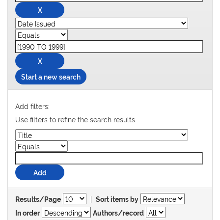
Start a new search
Add filters:
Use filters to refine the search results.
|
Results/Page
Sort items by
In order
Authors/record