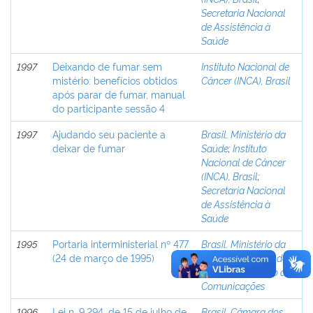
Secretaria Nacional
de Assistência à
Saúde
1997
Deixando de fumar sem
Instituto Nacional de
mistério: benefícios obtidos
Câncer (INCA), Brasil
após parar de fumar, manual
do participante sessão 4
1997
Ajudando seu paciente a
Brasil. Ministério da
deixar de fumar
Saúde
;
Instituto
Nacional de Câncer
(INCA), Brasil
;
Secretaria Nacional
de Assistência à
Saúde
1995
Portaria interministerial nº 477
Brasil. Ministério da
(24 de março de 1995)
Saúde
;
Ministério da
Justiça, Ministério das
Comunicações
1996
Lei n. 9.294, de 15 de julho de
Brasil, Câmara dos